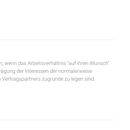
den, wenn das Ar­beits­verhält­nis "auf ih­ren Wunsch"
bwägung der Interessen der normalerweise
n Vertragspartners zugrunde zu legen sind.