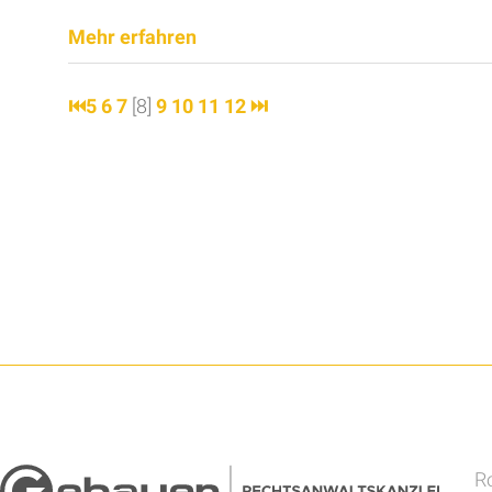
Mehr erfahren
⏮
5
6
7
[8]
9
10
11
12
⏭
Ro