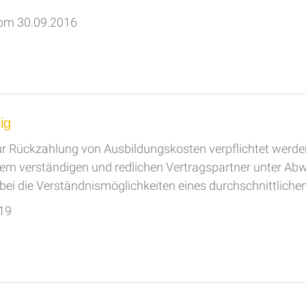
 vom 30.09.2016
ig
zur Rück­zah­lung von Aus­bil­dungs­kos­ten ver­pflich­tet wer­
einem verständigen und redlichen Vertragspartner unter A
bei die Verständnismöglichkeiten eines durchschnittliche
019